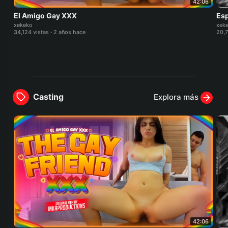
42:06
El Amigo Gay XXX
Esp
xekeko
xek
34,124 vistas
·
2 años hace
20,7
Casting
Explora más
42:06