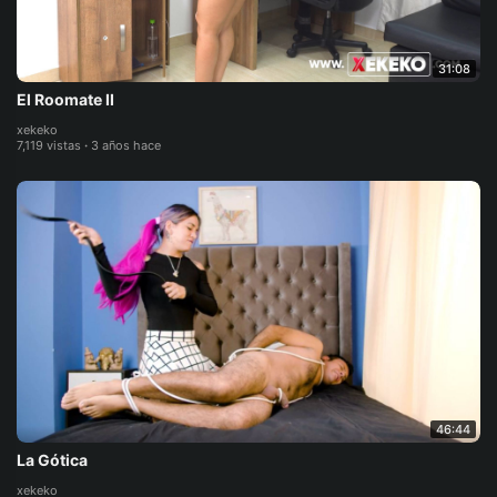
31:08
El Roomate II
xekeko
7,119 vistas
·
3 años hace
46:44
La Gótica
xekeko