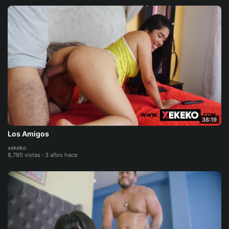
38:19
Los Amigos
xekeko
8,795 vistas
·
3 años hace