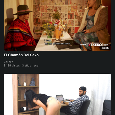
38:15
El Chamán Del Sexo
xekeko
8,189 vistas
·
3 años hace