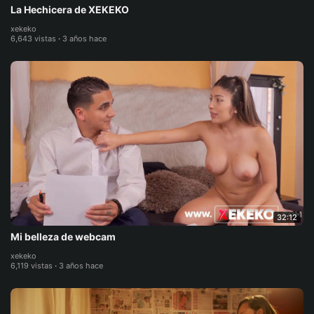
La Hechicera de XEKEKO
xekeko
6,643 vistas
·
3 años hace
32:12
Mi belleza de webcam
xekeko
6,119 vistas
·
3 años hace