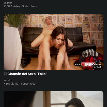
xekeko
16,327 vistas
·
3 años hace
43:44
El Chamán del Sexo “Fake”
xekeko
7,251 vistas
·
3 años hace