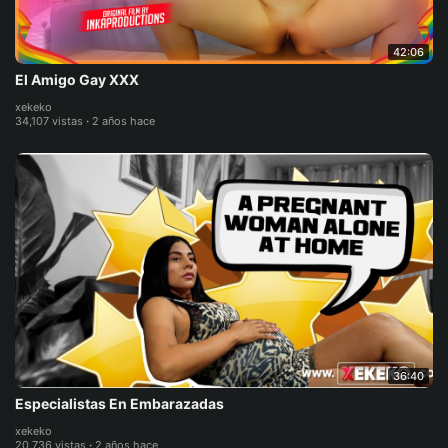
42:06
El Amigo Gay XXX
xekeko
34,107 vistas
·
2 años hace
36:40
Especialistas En Embarazadas
xekeko
20,736 vistas
·
2 años hace