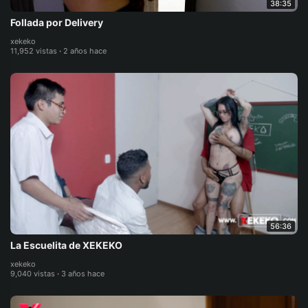
38:35
Follada por Delivery
xekeko
11,952 vistas
·
2 años hace
56:36
La Escuelita de XEKEKO
xekeko
9,040 vistas
·
3 años hace