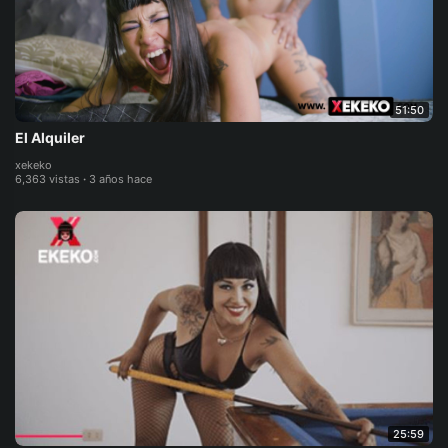
51:50
El Alquiler
xekeko
6,363 vistas
·
3 años hace
25:59