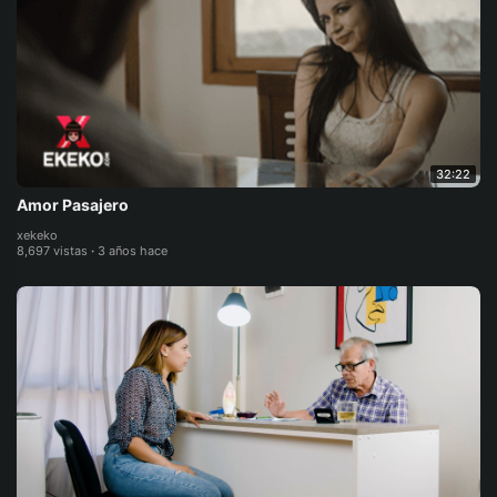
32:22
Amor Pasajero
xekeko
8,697 vistas
·
3 años hace