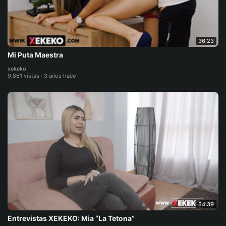
36:23
Mi Puta Maestra
xekeko
9,861 vistas
·
3 años hace
54:39
Entrevistas XEKEKO: Mia “La Tetona”