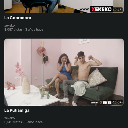
49:47
La Cobradora
xekeko
8,087 vistas
·
3 años hace
46:07
La Putiamiga
xekeko
6,149 vistas
·
3 años hace